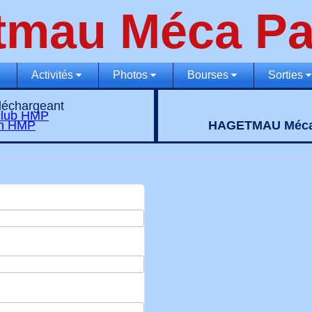
tmau Méca Pa
Activités
Photos
Bourses
Sorties
éléchargeant
club HMP
on HMP
HAGETMAU Méca